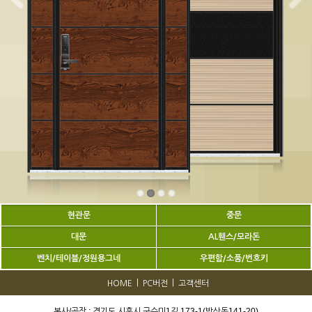
현관문
중문
대문
AL휀스/모라돈
벤치/테이블/정원용그네
우편함/소품/번호키
|
|
HOME
PC버전
고객센터
본사/공장 : 경기도 시흥시 구수미1길 173-1(방산동141-20)