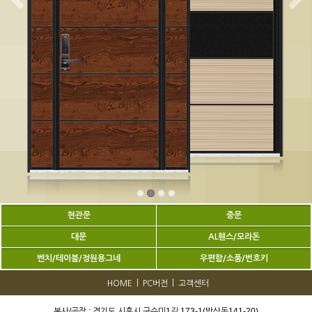
현관문
중문
대문
AL휀스/모라돈
벤치/테이블/정원용그네
우편함/소품/번호키
|
|
HOME
PC버전
고객센터
본사/공장 : 경기도 시흥시 구수미1길 173-1(방산동141-20)