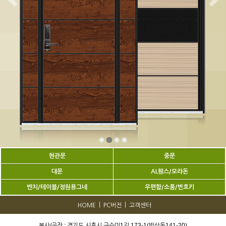
현관문
중문
대문
AL휀스/모라돈
벤치/테이블/정원용그네
우편함/소품/번호키
|
|
HOME
PC버전
고객센터
본사/공장 : 경기도 시흥시 구수미1길 173-1(방산동141-20)