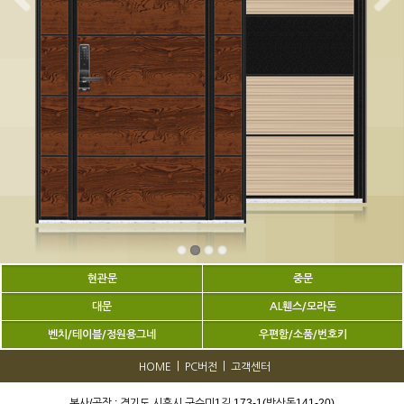
현관문
중문
대문
AL휀스/모라돈
벤치/테이블/정원용그네
우편함/소품/번호키
|
|
HOME
PC버전
고객센터
본사/공장 : 경기도 시흥시 구수미1길 173-1(방산동141-20)