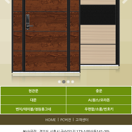
현관문
중문
대문
AL휀스/모라돈
벤치/테이블/정원용그네
우편함/소품/번호키
|
|
HOME
PC버전
고객센터
본사/공장 : 경기도 시흥시 구수미1길 173-1(방산동141-20)