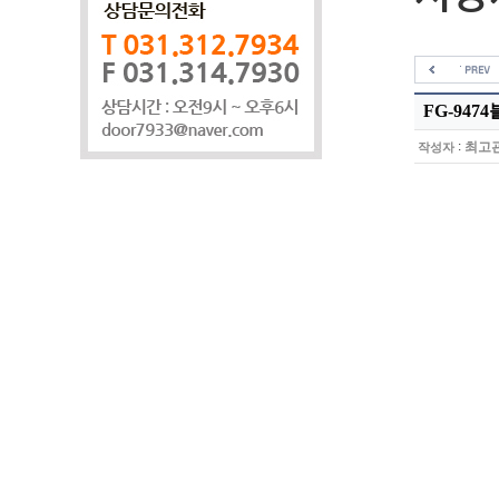
FG-947
:
최고
작성자