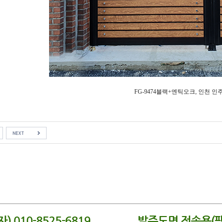
FG-9474블랙+엔틱오크, 인천 