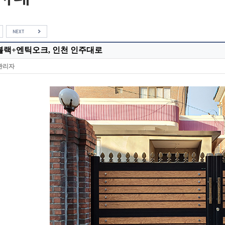
4블랙+엔틱오크, 인천 인주대로
관리자