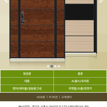
현관문
중문
대문
AL휀스/모라돈
벤치/테이블/정원용그네
우편함/소품/번호키
|
|
HOME
PC버전
고객센터
본사/공장 : 경기도 시흥시 구수미1길 173-1(방산동141-20)