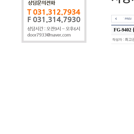
FG-940
:
최고
작성자