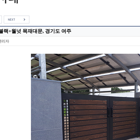
2 블랙+월넛 목재대문, 경기도 여주
관리자