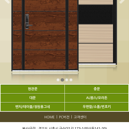
현관문
중문
대문
AL휀스/모라돈
벤치/테이블/정원용그네
우편함/소품/번호키
|
|
HOME
PC버전
고객센터
본사/공장 : 경기도 시흥시 구수미1길 173-1(방산동141-20)