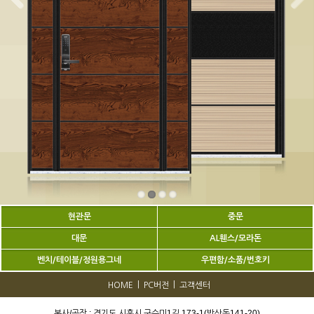
현관문
중문
대문
AL휀스/모라돈
벤치/테이블/정원용그네
우편함/소품/번호키
|
|
HOME
PC버전
고객센터
본사/공장 : 경기도 시흥시 구수미1길 173-1(방산동141-20)