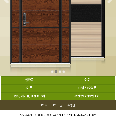
현관문
중문
대문
AL휀스/모라돈
벤치/테이블/정원용그네
우편함/소품/번호키
|
|
HOME
PC버전
고객센터
본사/공장 : 경기도 시흥시 구수미1길 173-1(방산동141-20)